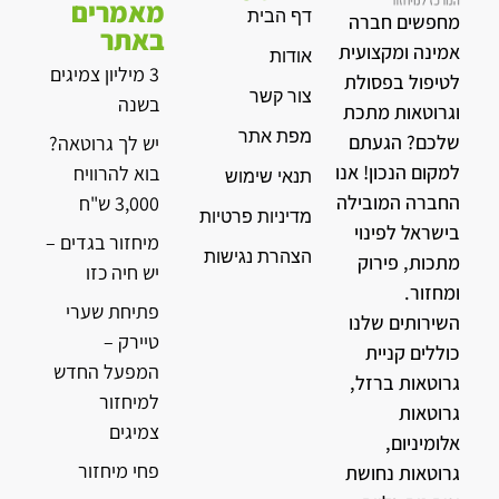
מאמרים
דף הבית
מחפשים חברה
באתר
אמינה ומקצועית
אודות
3 מיליון צמיגים
לטיפול בפסולת
צור קשר
בשנה
וגרוטאות מתכת
מפת אתר
שלכם? הגעתם
יש לך גרוטאה?
למקום הנכון! אנו
בוא להרוויח
תנאי שימוש
החברה המובילה
3,000 ש"ח
מדיניות פרטיות
בישראל לפינוי
מיחזור בגדים –
הצהרת נגישות
מתכות, פירוק
יש חיה כזו
ומחזור.
פתיחת שערי
השירותים שלנו
טיירק –
כוללים קניית
המפעל החדש
גרוטאות ברזל,
למיחזור
גרוטאות
צמיגים
אלומיניום,
פחי מיחזור
גרוטאות נחושת