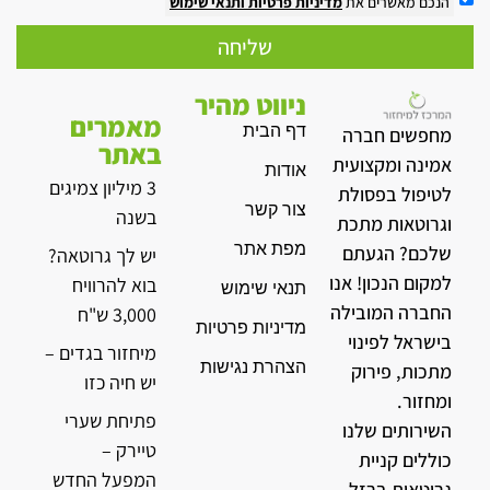
הנכם מאשרים את
מדיניות פרטיות
ותנאי שימוש
שליחה
ניווט מהיר
מאמרים
דף הבית
מחפשים חברה
באתר
אמינה ומקצועית
אודות
3 מיליון צמיגים
לטיפול בפסולת
צור קשר
בשנה
וגרוטאות מתכת
מפת אתר
שלכם? הגעתם
יש לך גרוטאה?
למקום הנכון! אנו
בוא להרוויח
תנאי שימוש
החברה המובילה
3,000 ש"ח
מדיניות פרטיות
בישראל לפינוי
מיחזור בגדים –
הצהרת נגישות
מתכות, פירוק
יש חיה כזו
ומחזור.
פתיחת שערי
השירותים שלנו
טיירק –
כוללים קניית
המפעל החדש
גרוטאות ברזל,