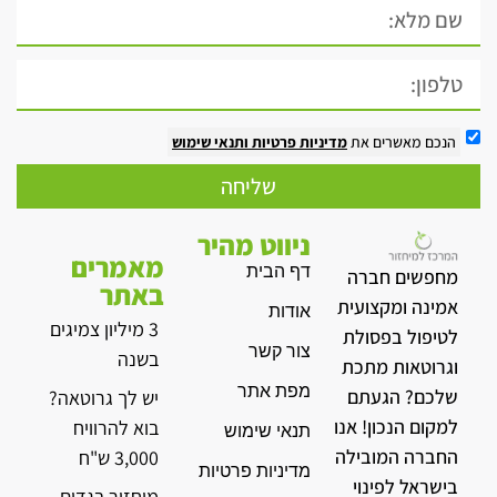
הנכם מאשרים את
מדיניות פרטיות
ותנאי שימוש
שליחה
ניווט מהיר
מאמרים
דף הבית
מחפשים חברה
באתר
אמינה ומקצועית
אודות
3 מיליון צמיגים
לטיפול בפסולת
צור קשר
בשנה
וגרוטאות מתכת
מפת אתר
שלכם? הגעתם
יש לך גרוטאה?
למקום הנכון! אנו
בוא להרוויח
תנאי שימוש
החברה המובילה
3,000 ש"ח
מדיניות פרטיות
בישראל לפינוי
מיחזור בגדים –