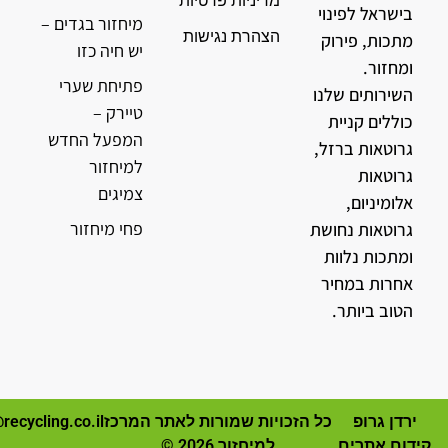
מדיניות פרטיות
בישראל לפינוי
מיחזור בגדים –
הצהרת נגישות
מתכות, פירוק
יש חיה כזו
ומחזור.
פתיחת שערי
השירותים שלנו
טיירק –
כוללים קניית
המפעל החדש
גרוטאות ברזל,
למיחזור
גרוטאות
צמיגים
אלומיניום,
פחי מיחזור
גרוטאות נחושת
ומתכות נלוות
אחרות במחיר
הטוב ביותר.
ירדן גרופ
כל הזכויות שמורות לאתר המרכז
recycling.co.il
קידום אתרים
למיחזור 2026 ©