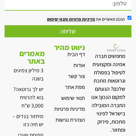
הנכם מאשרים את
מדיניות פרטיות
ותנאי שימוש
שליחה
ניווט מהיר
מאמרים
דף הבית
מחפשים חברה
באתר
אמינה ומקצועית
אודות
3 מיליון צמיגים
לטיפול בפסולת
צור קשר
בשנה
וגרוטאות מתכת
מפת אתר
שלכם? הגעתם
יש לך גרוטאה?
למקום הנכון! אנו
בוא להרוויח
תנאי שימוש
החברה המובילה
3,000 ש"ח
מדיניות פרטיות
בישראל לפינוי
מיחזור בגדים –
הצהרת נגישות
מתכות, פירוק
יש חיה כזו
ומחזור.
פתיחת שערי