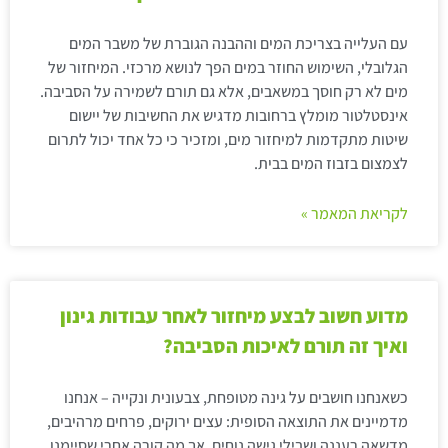
עם העלייה בצריכת המים וההבנה הגוברת של משבר המים
הגלובלי, השימוש החוזר במים הפך לנושא מרכזי. המיחזור של
מים לא רק חוסך במשאבים, אלא גם תורם לשמירה על הסביבה.
אינסטלטור מומלץ ברחובות מדגיש את החשיבות של יישום
שיטות מתקדמות למיחזור מים, ומזכיר כי כל אחד יכול לתרום
לצמצום בזבוז המים בבית.
לקריאת המאמר »
מדוע חשוב לבצע מיחזור לאחר עבודות גינון
ואיך זה תורם לאיכות הסביבה?
כשאנחנו חושבים על גינה מטופחת, צבעונית ונקייה – אנחנו
מדמיינים את התוצאה הסופית: עצים ירוקים, פרחים מרהיבים,
מדשאה רעננה ושבילי גישה נוחים. אך מה קורה אחרי שסיימנו