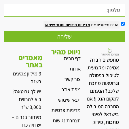
הנכם מאשרים את
מדיניות פרטיות
ותנאי שימוש
שליחה
ניווט מהיר
מאמרים
דף הבית
מחפשים חברה
באתר
אמינה ומקצועית
אודות
3 מיליון צמיגים
לטיפול בפסולת
צור קשר
בשנה
וגרוטאות מתכת
מפת אתר
שלכם? הגעתם
יש לך גרוטאה?
למקום הנכון! אנו
בוא להרוויח
תנאי שימוש
החברה המובילה
3,000 ש"ח
מדיניות פרטיות
בישראל לפינוי
מיחזור בגדים –
הצהרת נגישות
מתכות, פירוק
יש חיה כזו