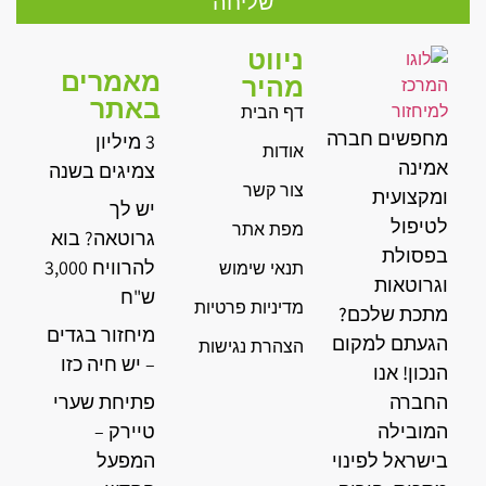
שליחה
ניווט
מאמרים
מהיר
באתר
דף הבית
מחפשים חברה
3 מיליון
אודות
אמינה
צמיגים בשנה
צור קשר
ומקצועית
יש לך
לטיפול
מפת אתר
גרוטאה? בוא
בפסולת
להרוויח 3,000
תנאי שימוש
וגרוטאות
ש"ח
מדיניות פרטיות
מתכת שלכם?
מיחזור בגדים
הגעתם למקום
הצהרת נגישות
– יש חיה כזו
הנכון! אנו
החברה
פתיחת שערי
המובילה
טיירק –
בישראל לפינוי
המפעל