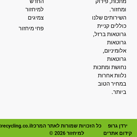
מתכות, פירוק
החדש
ומחזור.
למיחזור
השירותים שלנו
צמיגים
כוללים קניית
פחי מיחזור
גרוטאות ברזל,
גרוטאות
אלומיניום,
גרוטאות
נחושת ומתכות
נלוות אחרות
במחיר הטוב
ביותר.
ירדן גרופ
כל הזכויות שמורות לאתר המרכז
recycling.co.il
קידום אתרים
למיחזור 2026 ©