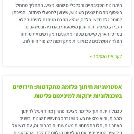
היתרונות הסביבתיים והכלכליים שהוא מציע. התהליך מתחיל
באיסוף מתכות שאינן בשימוש, שינוען למפעלי מיחזור, והפיכתן
לחומר גלם חדש. פלדה, שהיא מתכת הניתנת למיחזור ללא
הגבלה, מאפשרת חיסכון משמעותי באנרגיה ובמשאבים.
במרכז הארץ, קיימים מספר מתקנים המקדמים את מיחזור
הפלדה ומשלבים טכנולוגיות מתקדמות לשיפור היעילות.
לקריאת המאמר »
אסטרטגיות חיתוך פלזמה מתקדמות: חידושים
בטכנולוגיות ירוקות למינימום פליטות
טכנולוגיית חיתוך פלזמה מציעה פתרון מהיר ויעיל לחיתוך
מתכות, והיא נמצאת בשימוש נרחב בתעשיות שונות. בשנים
האחרונות, חלו התפתחויות משמעותיות בתחום זה, עם דגש על
חידושים המפחיתים את הפליטות הנלוות לתהליך. אסטרטגיות