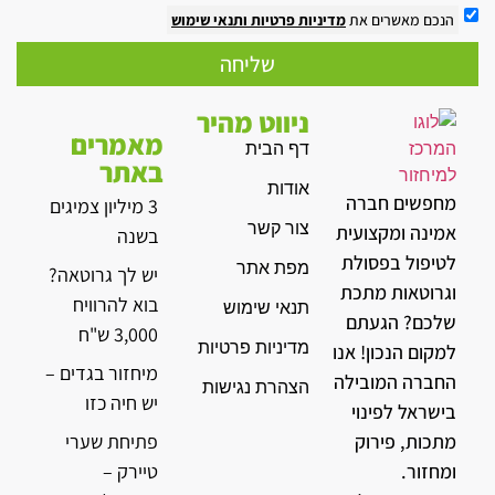
הנכם מאשרים את
מדיניות פרטיות
ותנאי שימוש
שליחה
ניווט מהיר
מאמרים
דף הבית
באתר
אודות
מחפשים חברה
3 מיליון צמיגים
צור קשר
אמינה ומקצועית
בשנה
לטיפול בפסולת
מפת אתר
יש לך גרוטאה?
וגרוטאות מתכת
בוא להרוויח
תנאי שימוש
שלכם? הגעתם
3,000 ש"ח
מדיניות פרטיות
למקום הנכון! אנו
מיחזור בגדים –
החברה המובילה
הצהרת נגישות
יש חיה כזו
בישראל לפינוי
מתכות, פירוק
פתיחת שערי
ומחזור.
טיירק –