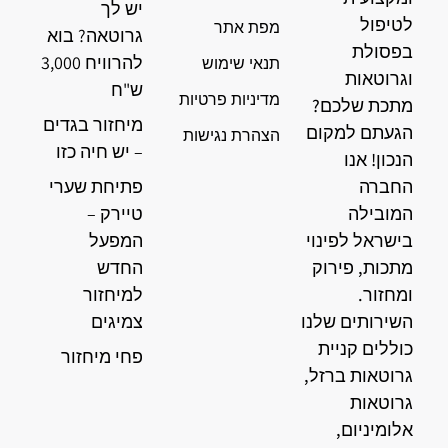
יש לך
לטיפול
מפת אתר
גרוטאה? בוא
בפסולת
להרוויח 3,000
תנאי שימוש
וגרוטאות
ש"ח
מדיניות פרטיות
מתכת שלכם?
מיחזור בגדים
הגעתם למקום
הצהרת נגישות
– יש חיה כזו
הנכון! אנו
החברה
פתיחת שערי
המובילה
טיירק –
בישראל לפינוי
המפעל
מתכות, פירוק
החדש
ומחזור.
למיחזור
השירותים שלנו
צמיגים
כוללים קניית
פחי מיחזור
גרוטאות ברזל,
גרוטאות
אלומיניום,