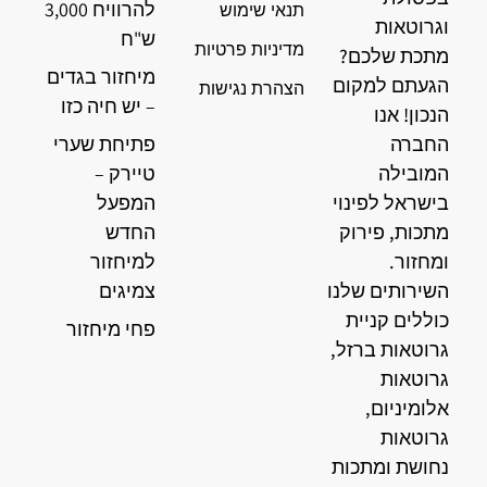
להרוויח 3,000
תנאי שימוש
וגרוטאות
ש"ח
מדיניות פרטיות
מתכת שלכם?
מיחזור בגדים
הגעתם למקום
הצהרת נגישות
– יש חיה כזו
הנכון! אנו
החברה
פתיחת שערי
המובילה
טיירק –
בישראל לפינוי
המפעל
מתכות, פירוק
החדש
ומחזור.
למיחזור
השירותים שלנו
צמיגים
כוללים קניית
פחי מיחזור
גרוטאות ברזל,
גרוטאות
אלומיניום,
גרוטאות
נחושת ומתכות