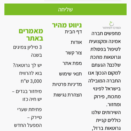
שליחה
ניווט מהיר
מאמרים
דף הבית
מחפשים חברה
באתר
אמינה ומקצועית
אודות
3 מיליון צמיגים
לטיפול בפסולת
צור קשר
בשנה
וגרוטאות מתכת
מפת אתר
שלכם? הגעתם
יש לך גרוטאה?
למקום הנכון! אנו
בוא להרוויח
תנאי שימוש
החברה המובילה
3,000 ש"ח
מדיניות פרטיות
בישראל לפינוי
מיחזור בגדים –
הצהרת נגישות
מתכות, פירוק
יש חיה כזו
ומחזור.
פתיחת שערי
השירותים שלנו
טיירק –
כוללים קניית
המפעל החדש
גרוטאות ברזל,