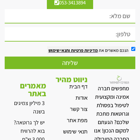
053-3413894
הנכם מאשרים את
מדיניות פרטיות
ותנאי שימוש
שליחה
ניווט מהיר
מאמרים
דף הבית
מחפשים חברה
באתר
אמינה ומקצועית
אודות
3 מיליון צמיגים
לטיפול בפסולת
צור קשר
בשנה
וגרוטאות מתכת
מפת אתר
שלכם? הגעתם
יש לך גרוטאה?
למקום הנכון! אנו
בוא להרוויח
תנאי שימוש
החברה המובילה
3,000 ש"ח