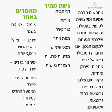
ניווט מהיר
מאמרים
דף הבית
מחפשים חברה
באתר
אמינה ומקצועית
אודות
3 מיליון צמיגים
לטיפול בפסולת
צור קשר
בשנה
וגרוטאות מתכת
מפת אתר
שלכם? הגעתם
יש לך גרוטאה?
למקום הנכון! אנו
בוא להרוויח
תנאי שימוש
החברה המובילה
3,000 ש"ח
מדיניות פרטיות
בישראל לפינוי
מיחזור בגדים –
הצהרת נגישות
מתכות, פירוק
יש חיה כזו
ומחזור.
פתיחת שערי
השירותים שלנו
טיירק –
כוללים קניית
המפעל החדש
גרוטאות ברזל,
למיחזור
גרוטאות
צמיגים
אלומיניום,