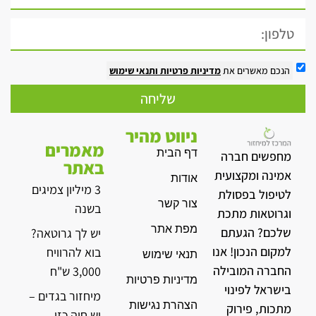
הנכם מאשרים את
מדיניות פרטיות
ותנאי שימוש
שליחה
ניווט מהיר
מאמרים
דף הבית
מחפשים חברה
באתר
אמינה ומקצועית
אודות
3 מיליון צמיגים
לטיפול בפסולת
צור קשר
בשנה
וגרוטאות מתכת
מפת אתר
שלכם? הגעתם
יש לך גרוטאה?
למקום הנכון! אנו
בוא להרוויח
תנאי שימוש
החברה המובילה
3,000 ש"ח
מדיניות פרטיות
בישראל לפינוי
מיחזור בגדים –
הצהרת נגישות
מתכות, פירוק
יש חיה כזו