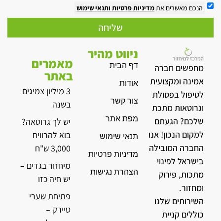
הנכם מאשרים את
מדיניות פרטיות
ותנאי שימוש
שליחה
ניווט מהיר
מאמרים
דף הבית
מחפשים חברה
באתר
אמינה ומקצועית
אודות
3 מיליון צמיגים
לטיפול בפסולת
צור קשר
בשנה
וגרוטאות מתכת
מפת אתר
שלכם? הגעתם
יש לך גרוטאה?
למקום הנכון! אנו
בוא להרוויח
תנאי שימוש
החברה המובילה
3,000 ש"ח
מדיניות פרטיות
בישראל לפינוי
מיחזור בגדים –
הצהרת נגישות
מתכות, פירוק
יש חיה כזו
ומחזור.
פתיחת שערי
השירותים שלנו
טיירק –
כוללים קניית