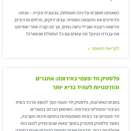
כשאנחנו חושבים על גינה מטופחת, צבעונית ונקייה – אנחנו
מדמיינים את התוצאה הסופית: עצים ירוקים, פרחים מרהיבים,
מדשאה רעננה ושבילי גישה נוחים. אך מה קורה אחרי שסיימנו
את עבודת הגינון? מה עושים עם כל הפסולת שנשארה?
לקריאת המאמר »
פלסטיק חד-פעמי באירופה: אתגרים
והזדמנויות לעתיד בריא יותר
בשנים האחרונות, פלסטיק חד-פעמי הפך לנושא מרכזי בשיח
הציבורי והפוליטי באירופה. השימוש הנרחב במוצרים
חד-פעמיים יצר בעיות משמעותיות בתחום איכות הסביבה,
כאשר פלסטיק מתפרק במשך מאות שנים ומזיק למערכות
אקולוגיות רבות. מדינות שונות נוקטות בצעדים שונים במטרה