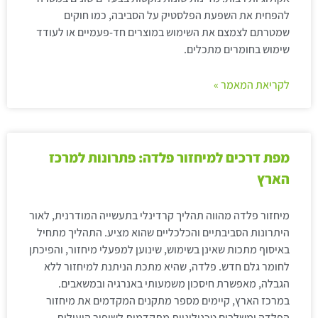
להפחית את השפעת הפלסטיק על הסביבה, כמו חוקים
שמטרתם לצמצם את השימוש במוצרים חד-פעמיים או לעודד
שימוש בחומרים מתכלים.
לקריאת המאמר »
מפת דרכים למיחזור פלדה: פתרונות למרכז
הארץ
מיחזור פלדה מהווה תהליך קרדינלי בתעשייה המודרנית, לאור
היתרונות הסביבתיים והכלכליים שהוא מציע. התהליך מתחיל
באיסוף מתכות שאינן בשימוש, שינוען למפעלי מיחזור, והפיכתן
לחומר גלם חדש. פלדה, שהיא מתכת הניתנת למיחזור ללא
הגבלה, מאפשרת חיסכון משמעותי באנרגיה ובמשאבים.
במרכז הארץ, קיימים מספר מתקנים המקדמים את מיחזור
הפלדה ומשלבים טכנולוגיות מתקדמות לשיפור היעילות.