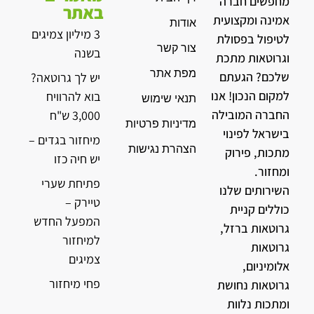
מחפשים חברה
באתר
אמינה ומקצועית
אודות
3 מיליון צמיגים
לטיפול בפסולת
צור קשר
בשנה
וגרוטאות מתכת
מפת אתר
שלכם? הגעתם
יש לך גרוטאה?
למקום הנכון! אנו
בוא להרוויח
תנאי שימוש
החברה המובילה
3,000 ש"ח
מדיניות פרטיות
בישראל לפינוי
מיחזור בגדים –
הצהרת נגישות
מתכות, פירוק
יש חיה כזו
ומחזור.
פתיחת שערי
השירותים שלנו
טיירק –
כוללים קניית
המפעל החדש
גרוטאות ברזל,
למיחזור
גרוטאות
צמיגים
אלומיניום,
פחי מיחזור
גרוטאות נחושת
ומתכות נלוות