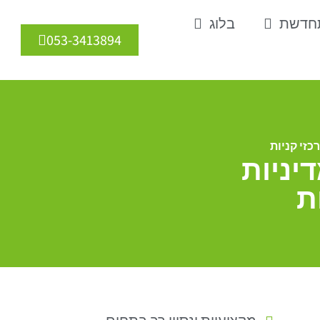
תחדשת
בלוג
053-3413894
זי קניות
יניות
ת