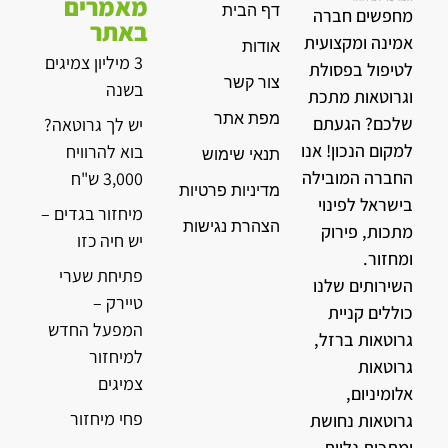
מאמרים
דף הבית
מחפשים חברה
באתר
אמינה ומקצועית
אודות
3 מיליון צמיגים
לטיפול בפסולת
צור קשר
בשנה
וגרוטאות מתכת
מפת אתר
שלכם? הגעתם
יש לך גרוטאה?
למקום הנכון! אנו
בוא להרוויח
תנאי שימוש
החברה המובילה
3,000 ש"ח
מדיניות פרטיות
בישראל לפינוי
מיחזור בגדים –
הצהרת נגישות
מתכות, פירוק
יש חיה כזו
ומחזור.
פתיחת שערי
השירותים שלנו
טיירק –
כוללים קניית
המפעל החדש
גרוטאות ברזל,
למיחזור
גרוטאות
צמיגים
אלומיניום,
פחי מיחזור
גרוטאות נחושת
ומתכות נלוות