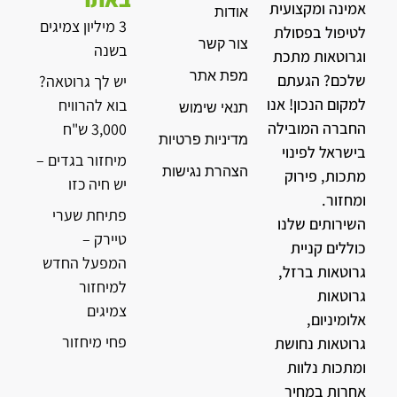
אמינה ומקצועית
אודות
3 מיליון צמיגים
לטיפול בפסולת
צור קשר
בשנה
וגרוטאות מתכת
מפת אתר
שלכם? הגעתם
יש לך גרוטאה?
למקום הנכון! אנו
בוא להרוויח
תנאי שימוש
החברה המובילה
3,000 ש"ח
מדיניות פרטיות
בישראל לפינוי
מיחזור בגדים –
הצהרת נגישות
מתכות, פירוק
יש חיה כזו
ומחזור.
פתיחת שערי
השירותים שלנו
טיירק –
כוללים קניית
המפעל החדש
גרוטאות ברזל,
למיחזור
גרוטאות
צמיגים
אלומיניום,
פחי מיחזור
גרוטאות נחושת
ומתכות נלוות
אחרות במחיר