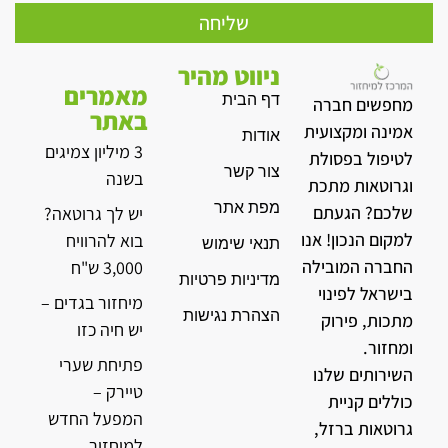
שליחה
ניווט מהיר
מאמרים
דף הבית
מחפשים חברה
באתר
אמינה ומקצועית
אודות
3 מיליון צמיגים
לטיפול בפסולת
צור קשר
בשנה
וגרוטאות מתכת
מפת אתר
שלכם? הגעתם
יש לך גרוטאה?
למקום הנכון! אנו
בוא להרוויח
תנאי שימוש
החברה המובילה
3,000 ש"ח
מדיניות פרטיות
בישראל לפינוי
מיחזור בגדים –
הצהרת נגישות
מתכות, פירוק
יש חיה כזו
ומחזור.
פתיחת שערי
השירותים שלנו
טיירק –
כוללים קניית
המפעל החדש
גרוטאות ברזל,
למיחזור