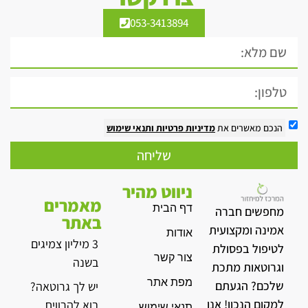
053-3413894
הנכם מאשרים את
מדיניות פרטיות
ותנאי שימוש
שליחה
ניווט מהיר
מאמרים
דף הבית
מחפשים חברה
באתר
אמינה ומקצועית
אודות
3 מיליון צמיגים
לטיפול בפסולת
צור קשר
בשנה
וגרוטאות מתכת
מפת אתר
שלכם? הגעתם
יש לך גרוטאה?
למקום הנכון! אנו
בוא להרוויח
תנאי שימוש