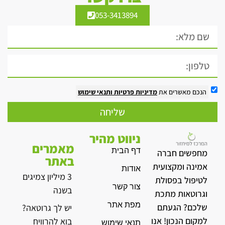
053-3413894
הנכם מאשרים את
מדיניות פרטיות
ותנאי שימוש
שליחה
ניווט מהיר
מאמרים
דף הבית
מחפשים חברה
באתר
אמינה ומקצועית
אודות
3 מיליון צמיגים
לטיפול בפסולת
צור קשר
בשנה
וגרוטאות מתכת
מפת אתר
שלכם? הגעתם
יש לך גרוטאה?
למקום הנכון! אנו
בוא להרוויח
תנאי שימוש