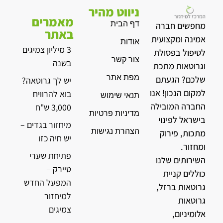
ניווט מהיר
מאמרים
דף הבית
מחפשים חברה
באתר
אמינה ומקצועית
אודות
3 מיליון צמיגים
לטיפול בפסולת
צור קשר
בשנה
וגרוטאות מתכת
מפת אתר
שלכם? הגעתם
יש לך גרוטאה?
למקום הנכון! אנו
בוא להרוויח
תנאי שימוש
החברה המובילה
3,000 ש"ח
מדיניות פרטיות
בישראל לפינוי
מיחזור בגדים –
הצהרת נגישות
מתכות, פירוק
יש חיה כזו
ומחזור.
פתיחת שערי
השירותים שלנו
טיירק –
כוללים קניית
המפעל החדש
גרוטאות ברזל,
למיחזור
גרוטאות
צמיגים
אלומיניום,