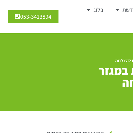
דשת
בלוג
053-3413894
ם להצלחה
 במגזר
חה