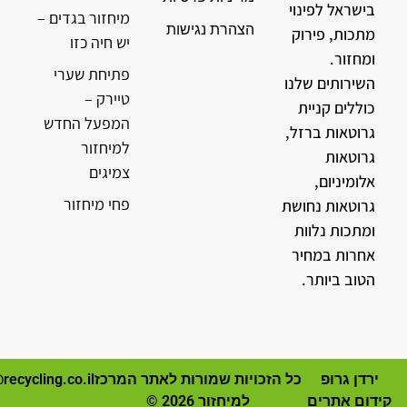
בישראל לפינוי
מיחזור בגדים –
הצהרת נגישות
מתכות, פירוק
יש חיה כזו
ומחזור.
פתיחת שערי
השירותים שלנו
טיירק –
כוללים קניית
המפעל החדש
גרוטאות ברזל,
למיחזור
גרוטאות
צמיגים
אלומיניום,
פחי מיחזור
גרוטאות נחושת
ומתכות נלוות
אחרות במחיר
הטוב ביותר.
ירדן גרופ
כל הזכויות שמורות לאתר המרכז
recycling.co.il
קידום אתרים
למיחזור 2026 ©