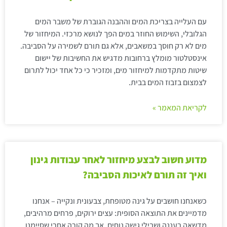
עם העלייה בצריכת המים וההבנה הגוברת של משבר המים
הגלובלי, השימוש החוזר במים הפך לנושא מרכזי. המיחזור של
מים לא רק חוסך במשאבים, אלא גם תורם לשמירה על הסביבה.
אינסטלטור מומלץ ברחובות מדגיש את החשיבות של יישום
שיטות מתקדמות למיחזור מים, ומזכיר כי כל אחד יכול לתרום
לצמצום בזבוז המים בבית.
לקריאת המאמר »
מדוע חשוב לבצע מיחזור לאחר עבודות גינון
ואיך זה תורם לאיכות הסביבה?
כשאנחנו חושבים על גינה מטופחת, צבעונית ונקייה – אנחנו
מדמיינים את התוצאה הסופית: עצים ירוקים, פרחים מרהיבים,
מדשאה רעננה ושבילי גישה נוחים. אך מה קורה אחרי שסיימנו