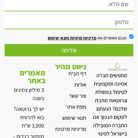
הנכם מאשרים את
מדיניות פרטיות
ותנאי שימוש
שליחה
ניווט מהיר
מאמרים
דף הבית
מחפשים חברה
באתר
אמינה ומקצועית
אודות
3 מיליון צמיגים
לטיפול בפסולת
צור קשר
בשנה
וגרוטאות מתכת
מפת אתר
שלכם? הגעתם
יש לך גרוטאה?
למקום הנכון! אנו
בוא להרוויח
תנאי שימוש
החברה המובילה
3,000 ש"ח
מדיניות פרטיות
בישראל לפינוי
מיחזור בגדים –