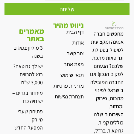
שליחה
ניווט מהיר
מאמרים
דף הבית
מחפשים חברה
באתר
אמינה ומקצועית
אודות
3 מיליון צמיגים
לטיפול בפסולת
צור קשר
בשנה
וגרוטאות מתכת
מפת אתר
שלכם? הגעתם
יש לך גרוטאה?
למקום הנכון! אנו
בוא להרוויח
תנאי שימוש
החברה המובילה
3,000 ש"ח
מדיניות פרטיות
בישראל לפינוי
מיחזור בגדים –
הצהרת נגישות
מתכות, פירוק
יש חיה כזו
ומחזור.
פתיחת שערי
השירותים שלנו
טיירק –
כוללים קניית
המפעל החדש
גרוטאות ברזל,