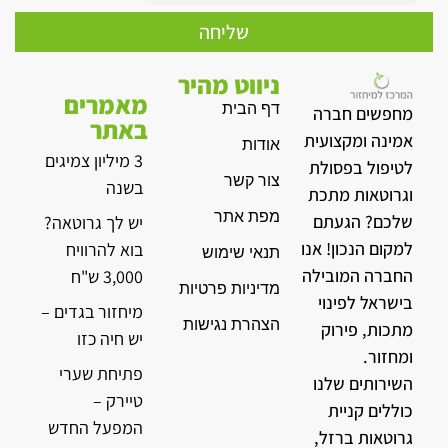
שליחה
ניווט מהיר
מאמרים
דף הבית
מחפשים חברה
באתר
אמינה ומקצועית
אודות
3 מיליון צמיגים
לטיפול בפסולת
צור קשר
בשנה
וגרוטאות מתכת
מפת אתר
שלכם? הגעתם
יש לך גרוטאה?
למקום הנכון! אנו
בוא להרוויח
תנאי שימוש
החברה המובילה
3,000 ש"ח
מדיניות פרטיות
בישראל לפינוי
מיחזור בגדים –
הצהרת נגישות
מתכות, פירוק
יש חיה כזו
ומחזור.
פתיחת שערי
השירותים שלנו
טיירק –
כוללים קניית
המפעל החדש
גרוטאות ברזל,