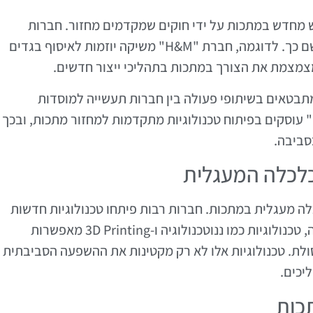
ש מחדש במתכות על ידי חוקים שמקדמים מחזור. חברות
שוודיות רבות מאמצות טכנולוגיות מתקדמות לשם כך. לדוגמה, חברת "H&M" משיקה יוזמות לאיסוף בגדים
 מצמצמת את הצורך במתכות בתהליכי ייצור חדשים.
תבטאים בשיתופי פעולה בין חברות תעשייה למוסדות
אקדמיים. פרויקטים כמו "Kreislaufwirtschaft" עוסקים בפיתוח טכנולוגיות מתקדמות למחזור מתכות, ובכך
סביבה.
כלכלה המעגלית
ה מעגלית במתכות. חברות רבות פיתחו טכנולוגיות חדשות
שמאפשרות מחזור יעיל יותר של מתכות. לדוגמה, טכנולוגיות כמו ננוטכנולוגיה ו-3D Printing מאפשרות
לת. טכנולוגיות אלו לא רק מקטינות את ההשפעה הסביבתית
יכים.
כות