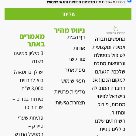
הנכם מאשרים את
מדיניות פרטיות
ותנאי שימוש
שליחה
ניווט מהיר
מאמרים
דף הבית
מחפשים חברה
באתר
אמינה ומקצועית
אודות
3 מיליון צמיגים
לטיפול בפסולת
צור קשר
בשנה
וגרוטאות מתכת
מפת אתר
שלכם? הגעתם
יש לך גרוטאה?
למקום הנכון! אנו
בוא להרוויח
תנאי שימוש
החברה המובילה
3,000 ש"ח
מדיניות פרטיות
בישראל לפינוי
מיחזור בגדים –
הצהרת נגישות
מתכות, פירוק
יש חיה כזו
ומחזור.
פתיחת שערי
השירותים שלנו
טיירק –
כוללים קניית
המפעל החדש