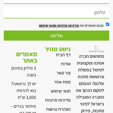
הנכם מאשרים את
מדיניות פרטיות
ותנאי שימוש
שליחה
ניווט מהיר
מאמרים
דף הבית
מחפשים חברה
באתר
אמינה ומקצועית
אודות
3 מיליון צמיגים
לטיפול בפסולת
צור קשר
בשנה
וגרוטאות מתכת
מפת אתר
שלכם? הגעתם
יש לך גרוטאה?
למקום הנכון! אנו
בוא להרוויח
תנאי שימוש
החברה המובילה
3,000 ש"ח
מדיניות פרטיות
בישראל לפינוי
מיחזור בגדים –
הצהרת נגישות
מתכות, פירוק
יש חיה כזו