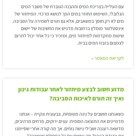
עם העלייה בצריכת המים וההבנה הגוברת של משבר המים
הגלובלי, השימוש החוזר במים הפך לנושא מרכזי. המיחזור של
מים לא רק חוסך במשאבים, אלא גם תורם לשמירה על הסביבה.
אינסטלטור מומלץ ברחובות מדגיש את החשיבות של יישום
שיטות מתקדמות למיחזור מים, ומזכיר כי כל אחד יכול לתרום
לצמצום בזבוז המים בבית.
לקריאת המאמר »
מדוע חשוב לבצע מיחזור לאחר עבודות גינון
ואיך זה תורם לאיכות הסביבה?
כשאנחנו חושבים על גינה מטופחת, צבעונית ונקייה – אנחנו
מדמיינים את התוצאה הסופית: עצים ירוקים, פרחים מרהיבים,
מדשאה רעננה ושבילי גישה נוחים. אך מה קורה אחרי שסיימנו
את עבודת הגינון? מה עושים עם כל הפסולת שנשארה?