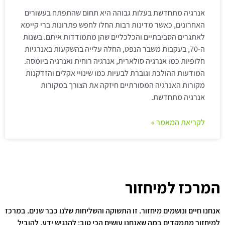
אנרגיה מתחדשת בעלות גבוהה היא תחום שהתפתח בעשורים
האחרונים, כאשר מדינות רבות החלו לחפש פתרונות ברי קיימא
לאתגרים הסביבתיים והכלכליים שהן מתמודדות איתם. בשנות
ה-70, בעקבות משבר הנפט, החלה עלייה בהשקעות באנרגיות
חלופיות כמו אנרגיה סולארית, אנרגיה רוחית ואנרגיה ביומסה.
המודעות ההולכת וגוברת לבעיות כמו שינויי אקלים והזדקנות
מקורות האנרגיה המסורתיים חיזקה את הצורך במקורות
אנרגיה מתחדשת.
לקריאת המאמר »
המרכז למיחזור
אנחנו חיים ונושמים מיחזור. זו התשוקה והשליחות שלנו כבר שנים. במרכז
למיחזור מתמקדים במה שאנחנו עושים הכי טוב: להנגיש ידע, להוביל