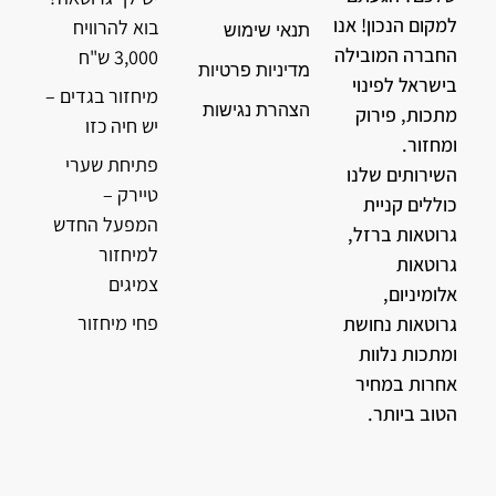
למקום הנכון! אנו
בוא להרוויח
תנאי שימוש
החברה המובילה
3,000 ש"ח
מדיניות פרטיות
בישראל לפינוי
מיחזור בגדים –
הצהרת נגישות
מתכות, פירוק
יש חיה כזו
ומחזור.
פתיחת שערי
השירותים שלנו
טיירק –
כוללים קניית
המפעל החדש
גרוטאות ברזל,
למיחזור
גרוטאות
צמיגים
אלומיניום,
פחי מיחזור
גרוטאות נחושת
ומתכות נלוות
אחרות במחיר
הטוב ביותר.