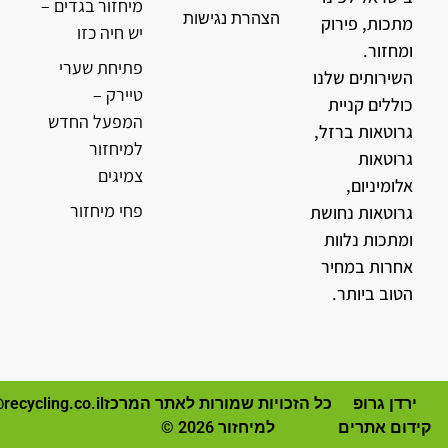
מיחזור בגדים –
הצהרת נגישות
מתכות, פירוק
יש חיה כזו
ומחזור.
פתיחת שערי
השירותים שלנו
טיירק –
כוללים קניית
המפעל החדש
גרוטאות ברזל,
למיחזור
גרוטאות
צמיגים
אלומיניום,
פחי מיחזור
גרוטאות נחושת
ומתכות נלוות
אחרות במחיר
הטוב ביותר.
ירדן גרופ
כל הזכויות שמורות לאתר המרכז
recycling.co.il
קידום אתרים
למיחזור 2026 ©