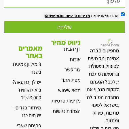
הנכם מאשרים את
מדיניות פרטיות
ותנאי שימוש
שליחה
ניווט מהיר
מאמרים
דף הבית
מחפשים חברה
באתר
אמינה ומקצועית
אודות
3 מיליון צמיגים
לטיפול בפסולת
צור קשר
בשנה
וגרוטאות מתכת
מפת אתר
שלכם? הגעתם
יש לך גרוטאה?
למקום הנכון! אנו
בוא להרוויח
תנאי שימוש
החברה המובילה
3,000 ש"ח
מדיניות פרטיות
בישראל לפינוי
מיחזור בגדים –
הצהרת נגישות
מתכות, פירוק
יש חיה כזו
ומחזור.
פתיחת שערי
השירותים שלנו