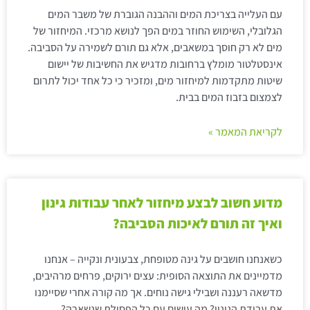
עם העלייה בצריכת המים וההבנה הגוברת של משבר המים
הגלובלי, השימוש החוזר במים הפך לנושא מרכזי. המיחזור של
מים לא רק חוסך במשאבים, אלא גם תורם לשמירה על הסביבה.
אינסטלטור מומלץ ברחובות מדגיש את החשיבות של יישום
שיטות מתקדמות למיחזור מים, ומזכיר כי כל אחד יכול לתרום
לצמצום בזבוז המים בבית.
לקריאת המאמר »
מדוע חשוב לבצע מיחזור לאחר עבודות גינון
ואיך זה תורם לאיכות הסביבה?
כשאנחנו חושבים על גינה מטופחת, צבעונית ונקייה – אנחנו
מדמיינים את התוצאה הסופית: עצים ירוקים, פרחים מרהיבים,
מדשאה רעננה ושבילי גישה נוחים. אך מה קורה אחרי שסיימנו
את עבודת הגינון? מה עושים עם כל הפסולת שנשארה?