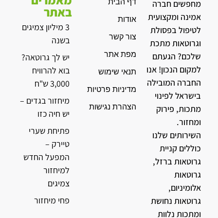
דף הבית
מחפשים חברה
באתר
אמינה ומקצועית
אודות
3 מיליון צמיגים
לטיפול בפסולת
צור קשר
בשנה
וגרוטאות מתכת
מפת אתר
שלכם? הגעתם
יש לך גרוטאה?
למקום הנכון! אנו
בוא להרוויח
תנאי שימוש
החברה המובילה
3,000 ש"ח
מדיניות פרטיות
בישראל לפינוי
מיחזור בגדים –
הצהרת נגישות
מתכות, פירוק
יש חיה כזו
ומחזור.
פתיחת שערי
השירותים שלנו
טיירק –
כוללים קניית
המפעל החדש
גרוטאות ברזל,
למיחזור
גרוטאות
צמיגים
אלומיניום,
פחי מיחזור
גרוטאות נחושת
ומתכות נלוות