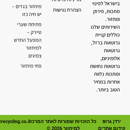
בישראל לפינוי
מיחזור בגדים –
הצהרת נגישות
מתכות, פירוק
יש חיה כזו
ומחזור.
פתיחת שערי
השירותים שלנו
טיירק –
כוללים קניית
המפעל החדש
גרוטאות ברזל,
למיחזור
גרוטאות
צמיגים
אלומיניום,
פחי מיחזור
גרוטאות נחושת
ומתכות נלוות
אחרות במחיר
הטוב ביותר.
ירדן גרופ
כל הזכויות שמורות לאתר המרכז
recycling.co.il
קידום אתרים
למיחזור 2026 ©