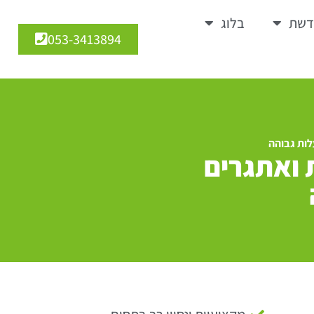
דשת
בלוג
053-3413894
לות גבוהה
ת ואתגרים