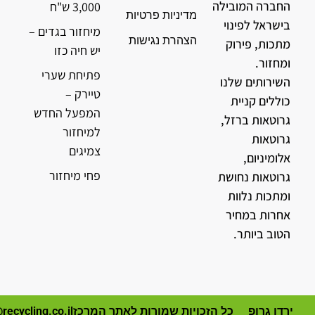
החברה המובילה
3,000 ש"ח
מדיניות פרטיות
בישראל לפינוי
מיחזור בגדים –
הצהרת נגישות
מתכות, פירוק
יש חיה כזו
ומחזור.
פתיחת שערי
השירותים שלנו
טיירק –
כוללים קניית
המפעל החדש
גרוטאות ברזל,
למיחזור
גרוטאות
צמיגים
אלומיניום,
פחי מיחזור
גרוטאות נחושת
ומתכות נלוות
אחרות במחיר
הטוב ביותר.
ירדן גרופ
כל הזכויות שמורות לאתר המרכז
recycling.co.il