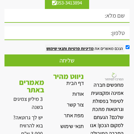
053-3413894
הנכם מאשרים את
מדיניות פרטיות
ותנאי שימוש
שליחה
ניווט מהיר
מאמרים
דף הבית
מחפשים חברה
באתר
אמינה ומקצועית
אודות
3 מיליון צמיגים
לטיפול בפסולת
צור קשר
בשנה
וגרוטאות מתכת
מפת אתר
שלכם? הגעתם
יש לך גרוטאה?
למקום הנכון! אנו
בוא להרוויח
תנאי שימוש
החברה המובילה
3,000 ש"ח