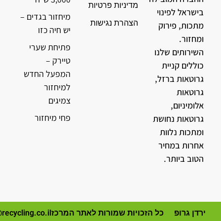
מדיניות פרטיות
בישראל לפינוי
מיחזור בגדים –
הצהרת נגישות
מתכות, פירוק
יש חיה כזו
ומחזור.
פתיחת שערי
השירותים שלנו
טיירק –
כוללים קניית
המפעל החדש
גרוטאות ברזל,
למיחזור
גרוטאות
צמיגים
אלומיניום,
פחי מיחזור
גרוטאות נחושת
ומתכות נלוות
אחרות במחיר
הטוב ביותר.
ירדן גרופ
כל הזכויות שמורות לאתר המרכז
recycling.co.il