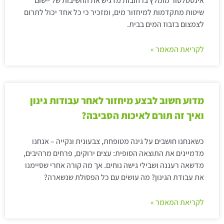
אינסטלטור מומלץ ברחובות מדגיש את החשיבות של יישום
שיטות מתקדמות למיחזור מים, ומזכיר כי כל אחד יכול לתרום
לצמצום בזבוז המים בבית.
לקריאת המאמר »
מדוע חשוב לבצע מיחזור לאחר עבודות גינון
ואיך זה תורם לאיכות הסביבה?
כשאנחנו חושבים על גינה מטופחת, צבעונית ונקייה – אנחנו
מדמיינים את התוצאה הסופית: עצים ירוקים, פרחים מרהיבים,
מדשאה רעננה ושבילי גישה נוחים. אך מה קורה אחרי שסיימנו
את עבודת הגינון? מה עושים עם כל הפסולת שנשארה?
לקריאת המאמר »