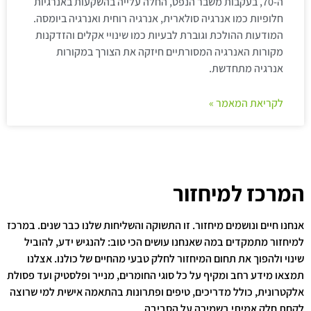
ה-70, בעקבות משבר הנפט, החלה עלייה בהשקעות באנרגיות
חלופיות כמו אנרגיה סולארית, אנרגיה רוחית ואנרגיה ביומסה.
המודעות ההולכת וגוברת לבעיות כמו שינויי אקלים והזדקנות
מקורות האנרגיה המסורתיים חיזקה את הצורך במקורות
אנרגיה מתחדשת.
לקריאת המאמר »
המרכז למיחזור
אנחנו חיים ונושמים מיחזור. זו התשוקה והשליחות שלנו כבר שנים. במרכז
למיחזור מתמקדים במה שאנחנו עושים הכי טוב: להנגיש ידע, להוביל
שינוי ולהפוך את תחום המיחזור לחלק טבעי מהחיים של כולנו. אצלנו
תמצאו מידע רחב ומקיף על כל סוגי החומרים, מנייר ופלסטיק ועד פסולת
אלקטרונית, כולל מדריכים, טיפים ופתרונות בהתאמה אישית למי שרוצה
לקחת חלק אמיתי בשמירה על הסביבה.