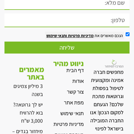
הנכם מאשרים את
מדיניות פרטיות
ותנאי שימוש
שליחה
ניווט מהיר
מאמרים
דף הבית
מחפשים חברה
באתר
אמינה ומקצועית
אודות
3 מיליון צמיגים
לטיפול בפסולת
צור קשר
בשנה
וגרוטאות מתכת
מפת אתר
שלכם? הגעתם
יש לך גרוטאה?
למקום הנכון! אנו
בוא להרוויח
תנאי שימוש
החברה המובילה
3,000 ש"ח
מדיניות פרטיות
בישראל לפינוי
מיחזור בגדים –