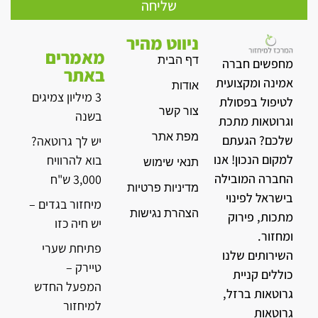
שליחה
ניווט מהיר
מאמרים
דף הבית
מחפשים חברה
באתר
אמינה ומקצועית
אודות
3 מיליון צמיגים
לטיפול בפסולת
צור קשר
בשנה
וגרוטאות מתכת
מפת אתר
שלכם? הגעתם
יש לך גרוטאה?
למקום הנכון! אנו
בוא להרוויח
תנאי שימוש
החברה המובילה
3,000 ש"ח
מדיניות פרטיות
בישראל לפינוי
מיחזור בגדים –
הצהרת נגישות
מתכות, פירוק
יש חיה כזו
ומחזור.
פתיחת שערי
השירותים שלנו
טיירק –
כוללים קניית
המפעל החדש
גרוטאות ברזל,
למיחזור
גרוטאות