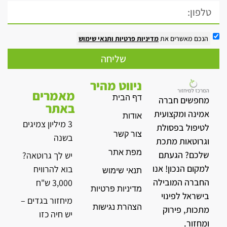
הנכם מאשרים את
מדיניות פרטיות
ותנאי שימוש
שליחה
ניווט מהיר
מאמרים
דף הבית
מחפשים חברה
באתר
אמינה ומקצועית
אודות
3 מיליון צמיגים
לטיפול בפסולת
צור קשר
בשנה
וגרוטאות מתכת
מפת אתר
שלכם? הגעתם
יש לך גרוטאה?
למקום הנכון! אנו
בוא להרוויח
תנאי שימוש
החברה המובילה
3,000 ש"ח
מדיניות פרטיות
בישראל לפינוי
מיחזור בגדים –
הצהרת נגישות
מתכות, פירוק
יש חיה כזו
ומחזור.