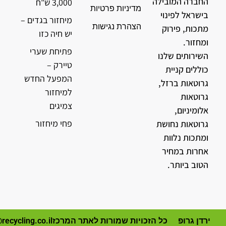
החברה המובילה
3,000 ש"ח
מדיניות פרטיות
בישראל לפינוי
מיחזור בגדים –
הצהרת נגישות
מתכות, פירוק
יש חיה כזו
ומחזור.
פתיחת שערי
השירותים שלנו
טיירק –
כוללים קניית
המפעל החדש
גרוטאות ברזל,
למיחזור
גרוטאות
צמיגים
אלומיניום,
פחי מיחזור
גרוטאות נחושת
ומתכות נלוות
אחרות במחיר
הטוב ביותר.
ירדן גרופ
כל הזכויות שמורות לאתר המרכז
recycling.co.il