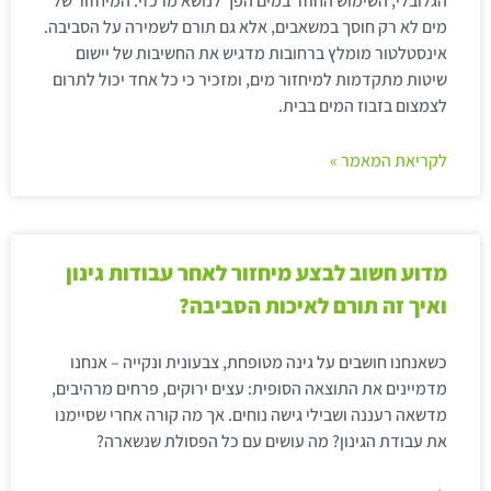
הגלובלי, השימוש החוזר במים הפך לנושא מרכזי. המיחזור של
מים לא רק חוסך במשאבים, אלא גם תורם לשמירה על הסביבה.
אינסטלטור מומלץ ברחובות מדגיש את החשיבות של יישום
שיטות מתקדמות למיחזור מים, ומזכיר כי כל אחד יכול לתרום
לצמצום בזבוז המים בבית.
לקריאת המאמר »
מדוע חשוב לבצע מיחזור לאחר עבודות גינון
ואיך זה תורם לאיכות הסביבה?
כשאנחנו חושבים על גינה מטופחת, צבעונית ונקייה – אנחנו
מדמיינים את התוצאה הסופית: עצים ירוקים, פרחים מרהיבים,
מדשאה רעננה ושבילי גישה נוחים. אך מה קורה אחרי שסיימנו
את עבודת הגינון? מה עושים עם כל הפסולת שנשארה?