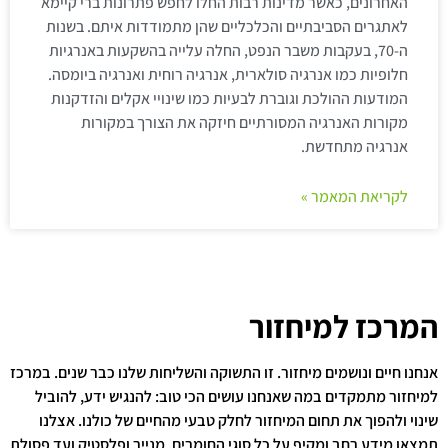
האחרונים, כאשר מדינות רבות החלו לחפש פתרונות ברי קיימא
לאתגרים הסביבתיים והכלכליים שהן מתמודדות איתם. בשנות
ה-70, בעקבות משבר הנפט, החלה עלייה בהשקעות באנרגיות
חלופיות כמו אנרגיה סולארית, אנרגיה רוחית ואנרגיה ביומסה.
המודעות ההולכת וגוברת לבעיות כמו שינויי אקלים והזדקנות
מקורות האנרגיה המסורתיים חיזקה את הצורך במקורות
אנרגיה מתחדשת.
לקריאת המאמר »
המרכז למיחזור
אנחנו חיים ונושמים מיחזור. זו התשוקה והשליחות שלנו כבר שנים. במרכז
למיחזור מתמקדים במה שאנחנו עושים הכי טוב: להנגיש ידע, להוביל
שינוי ולהפוך את תחום המיחזור לחלק טבעי מהחיים של כולנו. אצלנו
תמצאו מידע רחב ומקיף על כל סוגי החומרים, מנייר ופלסטיק ועד פסולת