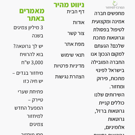
ניווט מהיר
מאמרים
דף הבית
מחפשים חברה
באתר
אמינה ומקצועית
אודות
3 מיליון צמיגים
לטיפול בפסולת
צור קשר
בשנה
וגרוטאות מתכת
מפת אתר
שלכם? הגעתם
יש לך גרוטאה?
למקום הנכון! אנו
בוא להרוויח
תנאי שימוש
החברה המובילה
3,000 ש"ח
מדיניות פרטיות
בישראל לפינוי
מיחזור בגדים –
הצהרת נגישות
מתכות, פירוק
יש חיה כזו
ומחזור.
פתיחת שערי
השירותים שלנו
טיירק –
כוללים קניית
המפעל החדש
גרוטאות ברזל,
למיחזור
גרוטאות
צמיגים
אלומיניום,
פחי מיחזור