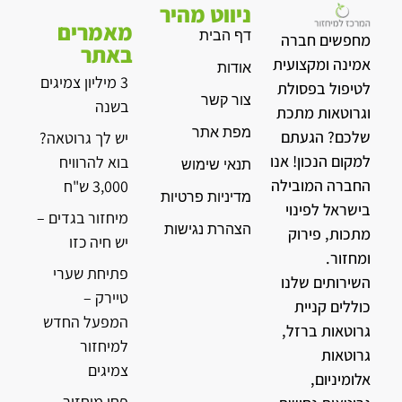
ניווט מהיר
מאמרים
דף הבית
מחפשים חברה
באתר
אמינה ומקצועית
אודות
3 מיליון צמיגים
לטיפול בפסולת
צור קשר
בשנה
וגרוטאות מתכת
מפת אתר
שלכם? הגעתם
יש לך גרוטאה?
למקום הנכון! אנו
בוא להרוויח
תנאי שימוש
החברה המובילה
3,000 ש"ח
מדיניות פרטיות
בישראל לפינוי
מיחזור בגדים –
הצהרת נגישות
מתכות, פירוק
יש חיה כזו
ומחזור.
פתיחת שערי
השירותים שלנו
טיירק –
כוללים קניית
המפעל החדש
גרוטאות ברזל,
למיחזור
גרוטאות
צמיגים
אלומיניום,
פחי מיחזור