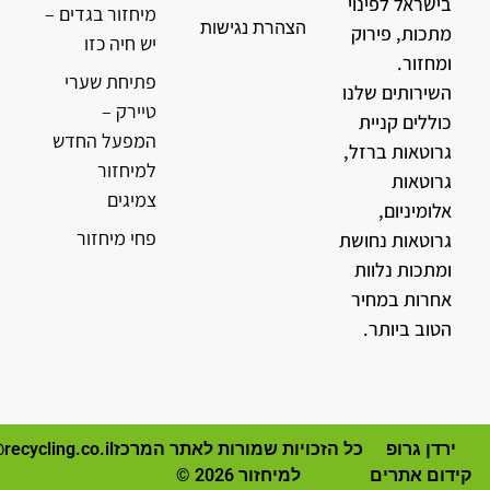
בישראל לפינוי
מיחזור בגדים –
הצהרת נגישות
מתכות, פירוק
יש חיה כזו
ומחזור.
פתיחת שערי
השירותים שלנו
טיירק –
כוללים קניית
המפעל החדש
גרוטאות ברזל,
למיחזור
גרוטאות
צמיגים
אלומיניום,
פחי מיחזור
גרוטאות נחושת
ומתכות נלוות
אחרות במחיר
הטוב ביותר.
ירדן גרופ
כל הזכויות שמורות לאתר המרכז
recycling.co.il
קידום אתרים
למיחזור 2026 ©